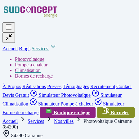
Accueil
Blogs
Services
Photovoltaïque
Pompe à chaleur
Climatisation
Bornes de recharge
À Propos
Réalisations
Presses
Témoignages
Recrutement
Contact
Devis Gratuit
Simulateur Photovoltaïque
Simulateur
Climatisation
Simulateur Pompe à chaleur
Simulateur
Borne de recharge
Boutique en ligne
Bornelec
Accueil
Services
Nos villes
Photovoltaïque Cairanne
(84290)
84290 Cairanne