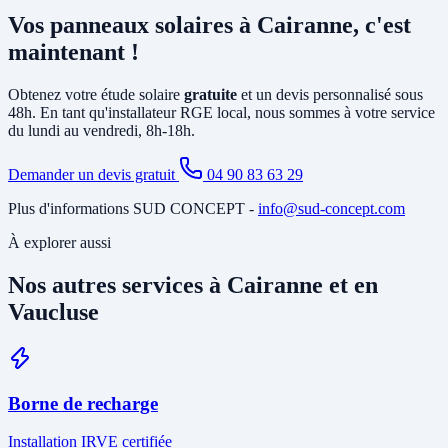
principalement la pose d'un
onduleur
relié à votre tableau électrique
Vos panneaux solaires à Cairanne, c'est
existant et le tirage de câbles DC depuis la toiture. Si votre tableau
est ancien ou sous-dimensionné, une mise à jour partielle peut être
maintenant !
nécessaire. Notre étude gratuite à Cairanne identifie tous les travaux
annexes avant de vous soumettre le devis final.
Obtenez votre étude solaire
gratuite
et un devis personnalisé sous
48h. En tant qu'installateur RGE local, nous sommes à votre service
du lundi au vendredi, 8h-18h.
Demander un devis gratuit
04 90 83 63 29
Plus d'informations SUD CONCEPT -
info@sud-concept.com
À explorer aussi
Nos autres services à Cairanne et en
Vaucluse
Borne de recharge
Installation IRVE certifiée