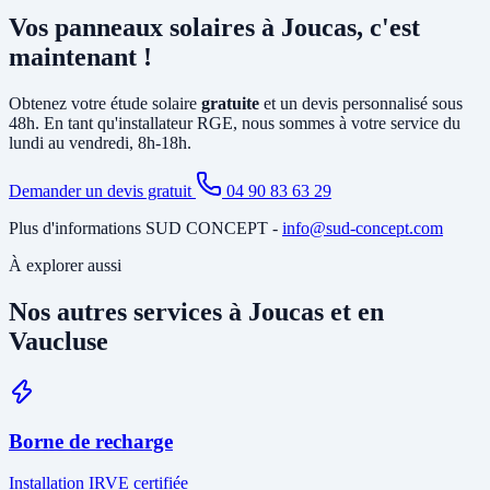
principalement la pose d'un
onduleur
relié à votre tableau électrique
Vos panneaux solaires à Joucas, c'est
existant et le tirage de câbles DC depuis la toiture. Si votre tableau
est ancien ou sous-dimensionné, une mise à jour partielle peut être
maintenant !
nécessaire. Notre étude gratuite à Joucas identifie tous les travaux
annexes avant de vous soumettre le devis final.
Obtenez votre étude solaire
gratuite
et un devis personnalisé sous
48h. En tant qu'installateur RGE, nous sommes à votre service du
lundi au vendredi, 8h-18h.
Demander un devis gratuit
04 90 83 63 29
Plus d'informations SUD CONCEPT -
info@sud-concept.com
À explorer aussi
Nos autres services à Joucas et en
Vaucluse
Borne de recharge
Installation IRVE certifiée