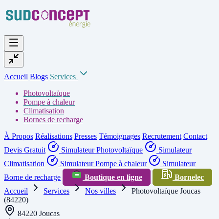
Accueil
Blogs
Services
Photovoltaïque
Pompe à chaleur
Climatisation
Bornes de recharge
À Propos
Réalisations
Presses
Témoignages
Recrutement
Contact
Devis Gratuit
Simulateur Photovoltaïque
Simulateur
Climatisation
Simulateur Pompe à chaleur
Simulateur
Borne de recharge
Boutique en ligne
Bornelec
Accueil
Services
Nos villes
Photovoltaïque Joucas
(84220)
84220 Joucas