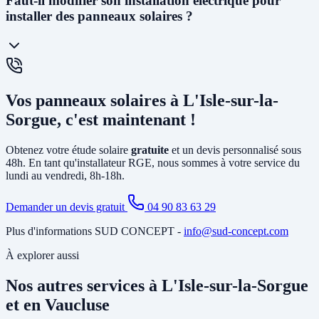
Faut-il modifier son installation électrique pour
consommée ou stockée dans une batterie - aucune injection sur le
installer des panneaux solaires ?
réseau. En
autoconsommation avec vente du surplus
, l'énergie
non consommée est revendue à EDF à un tarif garanti 20 ans
(environ 6 à 13 cts€/kWh selon la puissance). La vente en totalité
(sans consommer) est également possible. Nous vous conseillons la
solution la plus rentable selon votre profil de consommation.
En général, non. L'installation photovoltaïque nécessite
principalement la pose d'un
onduleur
relié à votre tableau électrique
Vos panneaux solaires à L'Isle-sur-la-
existant et le tirage de câbles DC depuis la toiture. Si votre tableau
est ancien ou sous-dimensionné, une mise à jour partielle peut être
Sorgue, c'est maintenant !
nécessaire. Notre étude gratuite à L'Isle-sur-la-Sorgue identifie tous
les travaux annexes avant de vous soumettre le devis final.
Obtenez votre étude solaire
gratuite
et un devis personnalisé sous
48h. En tant qu'installateur RGE, nous sommes à votre service du
lundi au vendredi, 8h-18h.
Demander un devis gratuit
04 90 83 63 29
Plus d'informations SUD CONCEPT -
info@sud-concept.com
À explorer aussi
Nos autres services à L'Isle-sur-la-Sorgue
et en Vaucluse