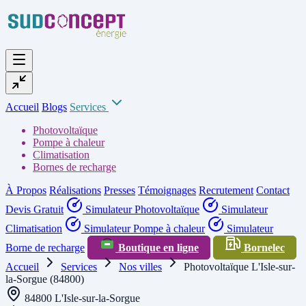
Accueil
Blogs
Services
Photovoltaïque
Pompe à chaleur
Climatisation
Bornes de recharge
À Propos
Réalisations
Presses
Témoignages
Recrutement
Contact
Devis Gratuit
Simulateur Photovoltaïque
Simulateur
Climatisation
Simulateur Pompe à chaleur
Simulateur
Borne de recharge
Boutique en ligne
Bornelec
Accueil
Services
Nos villes
Photovoltaïque L'Isle-sur-
la-Sorgue (84800)
84800 L'Isle-sur-la-Sorgue