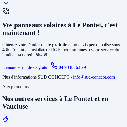
(environ 6 à 13 cts€/kWh selon la puissance). La vente en totalité
(sans consommer) est également possible. Nous vous conseillons la
solution la plus rentable selon votre profil de consommation.
En général, non. L'installation photovoltaïque nécessite
principalement la pose d'un
onduleur
relié à votre tableau électrique
Vos panneaux solaires à Le Pontet, c'est
existant et le tirage de câbles DC depuis la toiture. Si votre tableau
est ancien ou sous-dimensionné, une mise à jour partielle peut être
maintenant !
nécessaire. Notre étude gratuite à Le Pontet identifie tous les travaux
annexes avant de vous soumettre le devis final.
Obtenez votre étude solaire
gratuite
et un devis personnalisé sous
48h. En tant qu'installateur RGE, nous sommes à votre service du
lundi au vendredi, 8h-18h.
Demander un devis gratuit
04 90 83 63 29
Plus d'informations SUD CONCEPT -
info@sud-concept.com
À explorer aussi
Nos autres services à Le Pontet et en
Vaucluse