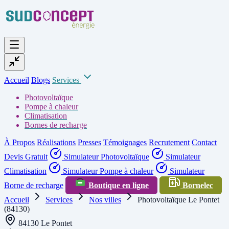
Accueil
Blogs
Services
Photovoltaïque
Pompe à chaleur
Climatisation
Bornes de recharge
À Propos
Réalisations
Presses
Témoignages
Recrutement
Contact
Devis Gratuit
Simulateur Photovoltaïque
Simulateur
Climatisation
Simulateur Pompe à chaleur
Simulateur
Borne de recharge
Boutique en ligne
Bornelec
Accueil
Services
Nos villes
Photovoltaïque Le Pontet
(84130)
84130 Le Pontet