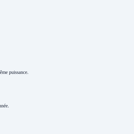
 même puissance.
nnée.