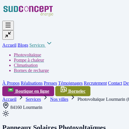
Accueil
Blogs
Services
Photovoltaïque
Pompe à chaleur
Climatisation
Bornes de recharge
À Propos
Réalisations
Presses
Témoignages
Recrutement
Contact
Dev
Boutique en ligne
Bornelec
Accueil
Services
Nos villes
Photovoltaïque Lourmarin (
84160 Lourmarin
Panneaux Solaires Photovoltaïques