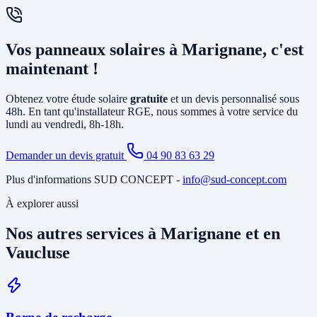
(sans consommer) est également possible. Nous vous conseillons la
solution la plus rentable selon votre profil de consommation.
En général, non. L'installation photovoltaïque nécessite
principalement la pose d'un
onduleur
relié à votre tableau électrique
Vos panneaux solaires à Marignane, c'est
existant et le tirage de câbles DC depuis la toiture. Si votre tableau
est ancien ou sous-dimensionné, une mise à jour partielle peut être
maintenant !
nécessaire. Notre étude gratuite à Marignane identifie tous les
travaux annexes avant de vous soumettre le devis final.
Obtenez votre étude solaire
gratuite
et un devis personnalisé sous
48h. En tant qu'installateur RGE, nous sommes à votre service du
lundi au vendredi, 8h-18h.
Demander un devis gratuit
04 90 83 63 29
Plus d'informations SUD CONCEPT -
info@sud-concept.com
À explorer aussi
Nos autres services à Marignane et en
Vaucluse