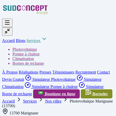
Accueil
Blogs
Services
Photovoltaïque
Pompe à chaleur
Climatisation
Bornes de recharge
À Propos
Réalisations
Presses
Témoignages
Recrutement
Contact
Devis Gratuit
Simulateur Photovoltaïque
Simulateur
Climatisation
Simulateur Pompe à chaleur
Simulateur
Borne de recharge
Boutique en ligne
Bornelec
Accueil
Services
Nos villes
Photovoltaïque Marignane
(13700)
13700 Marignane