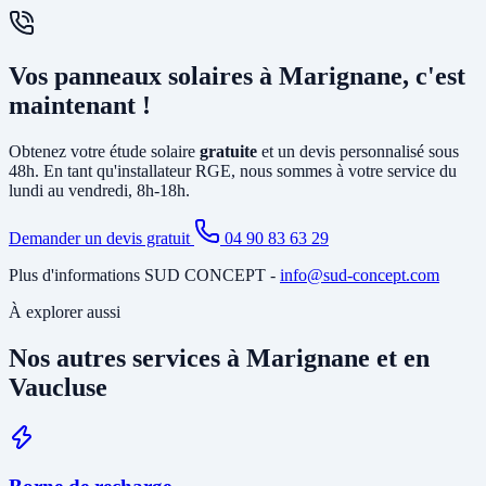
(sans consommer) est également possible. Nous vous conseillons la
solution la plus rentable selon votre profil de consommation.
En général, non. L'installation photovoltaïque nécessite
principalement la pose d'un
onduleur
relié à votre tableau électrique
Vos panneaux solaires à Marignane, c'est
existant et le tirage de câbles DC depuis la toiture. Si votre tableau
est ancien ou sous-dimensionné, une mise à jour partielle peut être
maintenant !
nécessaire. Notre étude gratuite à Marignane identifie tous les
travaux annexes avant de vous soumettre le devis final.
Obtenez votre étude solaire
gratuite
et un devis personnalisé sous
48h. En tant qu'installateur RGE, nous sommes à votre service du
lundi au vendredi, 8h-18h.
Demander un devis gratuit
04 90 83 63 29
Plus d'informations SUD CONCEPT -
info@sud-concept.com
À explorer aussi
Nos autres services à Marignane et en
Vaucluse