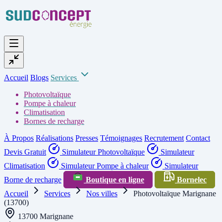
Accueil
Blogs
Services
Photovoltaïque
Pompe à chaleur
Climatisation
Bornes de recharge
À Propos
Réalisations
Presses
Témoignages
Recrutement
Contact
Devis Gratuit
Simulateur Photovoltaïque
Simulateur
Climatisation
Simulateur Pompe à chaleur
Simulateur
Borne de recharge
Boutique en ligne
Bornelec
Accueil
Services
Nos villes
Photovoltaïque Marignane
(13700)
13700 Marignane