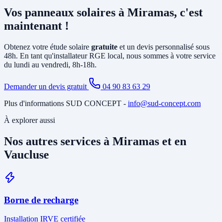
principalement la pose d'un
onduleur
relié à votre tableau électrique
Vos panneaux solaires à Miramas, c'est
existant et le tirage de câbles DC depuis la toiture. Si votre tableau
est ancien ou sous-dimensionné, une mise à jour partielle peut être
maintenant !
nécessaire. Notre étude gratuite à Miramas identifie tous les travaux
annexes avant de vous soumettre le devis final.
Obtenez votre étude solaire
gratuite
et un devis personnalisé sous
48h. En tant qu'installateur RGE local, nous sommes à votre service
du lundi au vendredi, 8h-18h.
Demander un devis gratuit
04 90 83 63 29
Plus d'informations SUD CONCEPT -
info@sud-concept.com
À explorer aussi
Nos autres services à Miramas et en
Vaucluse
Borne de recharge
Installation IRVE certifiée