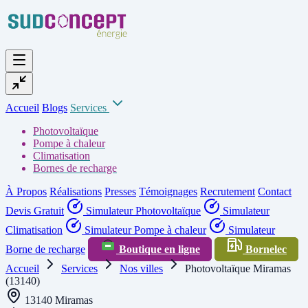
Accueil
Blogs
Services
Photovoltaïque
Pompe à chaleur
Climatisation
Bornes de recharge
À Propos
Réalisations
Presses
Témoignages
Recrutement
Contact
Devis Gratuit
Simulateur Photovoltaïque
Simulateur
Climatisation
Simulateur Pompe à chaleur
Simulateur
Borne de recharge
Boutique en ligne
Bornelec
Accueil
Services
Nos villes
Photovoltaïque Miramas
(13140)
13140 Miramas