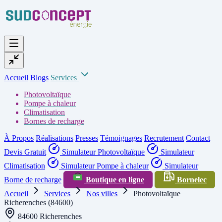
Accueil
Blogs
Services
Photovoltaïque
Pompe à chaleur
Climatisation
Bornes de recharge
À Propos
Réalisations
Presses
Témoignages
Recrutement
Contact
Devis Gratuit
Simulateur Photovoltaïque
Simulateur
Climatisation
Simulateur Pompe à chaleur
Simulateur
Borne de recharge
Boutique en ligne
Bornelec
Accueil
Services
Nos villes
Photovoltaïque
Richerenches (84600)
84600 Richerenches