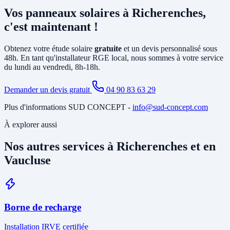
principalement la pose d'un
onduleur
relié à votre tableau électrique
Vos panneaux solaires à Richerenches,
existant et le tirage de câbles DC depuis la toiture. Si votre tableau
est ancien ou sous-dimensionné, une mise à jour partielle peut être
c'est maintenant !
nécessaire. Notre étude gratuite à Richerenches identifie tous les
travaux annexes avant de vous soumettre le devis final.
Obtenez votre étude solaire
gratuite
et un devis personnalisé sous
48h. En tant qu'installateur RGE local, nous sommes à votre service
du lundi au vendredi, 8h-18h.
Demander un devis gratuit
04 90 83 63 29
Plus d'informations SUD CONCEPT -
info@sud-concept.com
À explorer aussi
Nos autres services à Richerenches et en
Vaucluse
Borne de recharge
Installation IRVE certifiée