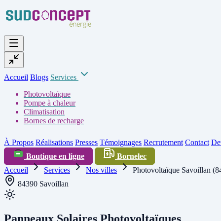
Accueil
Blogs
Services
Photovoltaïque
Pompe à chaleur
Climatisation
Bornes de recharge
À Propos
Réalisations
Presses
Témoignages
Recrutement
Contact
Dev
Boutique en ligne
Bornelec
Accueil
Services
Nos villes
Photovoltaïque Savoillan (8
84390 Savoillan
Panneaux Solaires Photovoltaïques