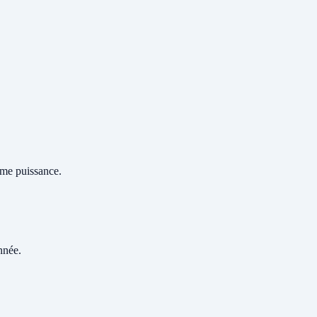
ême puissance.
nnée.