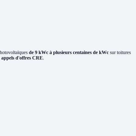
photovoltaïques
de 9 kWc à plusieurs centaines de kWc
sur toitures
x
appels d'offres CRE
.