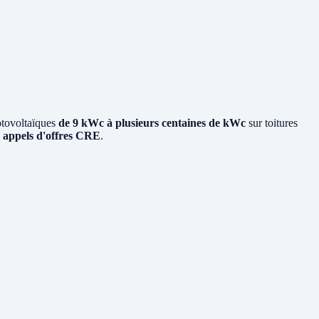
otovoltaïques
de 9 kWc à plusieurs centaines de kWc
sur toitures
x
appels d'offres CRE
.