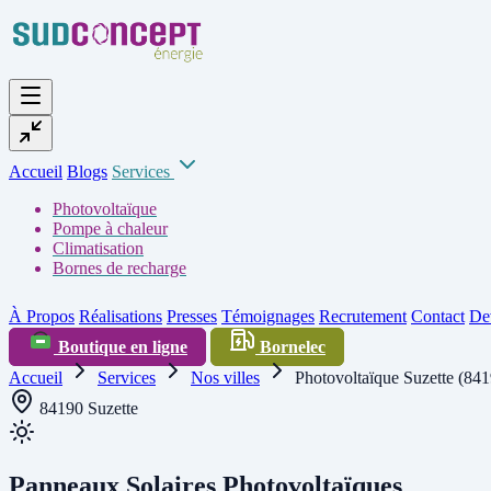
Accueil
Blogs
Services
Photovoltaïque
Pompe à chaleur
Climatisation
Bornes de recharge
À Propos
Réalisations
Presses
Témoignages
Recrutement
Contact
Dev
Boutique en ligne
Bornelec
Accueil
Services
Nos villes
Photovoltaïque Suzette (84
84190 Suzette
Panneaux Solaires Photovoltaïques