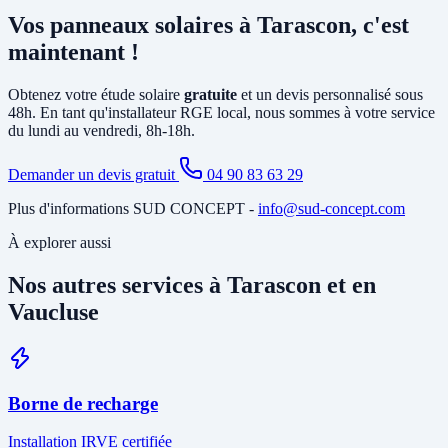
principalement la pose d'un
onduleur
relié à votre tableau électrique
Vos panneaux solaires à Tarascon, c'est
existant et le tirage de câbles DC depuis la toiture. Si votre tableau
est ancien ou sous-dimensionné, une mise à jour partielle peut être
maintenant !
nécessaire. Notre étude gratuite à Tarascon identifie tous les travaux
annexes avant de vous soumettre le devis final.
Obtenez votre étude solaire
gratuite
et un devis personnalisé sous
48h. En tant qu'installateur RGE local, nous sommes à votre service
du lundi au vendredi, 8h-18h.
Demander un devis gratuit
04 90 83 63 29
Plus d'informations SUD CONCEPT -
info@sud-concept.com
À explorer aussi
Nos autres services à Tarascon et en
Vaucluse
Borne de recharge
Installation IRVE certifiée