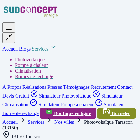
Accueil
Blogs
Services
Photovoltaïque
Pompe à chaleur
Climatisation
Bornes de recharge
À Propos
Réalisations
Presses
Témoignages
Recrutement
Contact
Devis Gratuit
Simulateur Photovoltaïque
Simulateur
Climatisation
Simulateur Pompe à chaleur
Simulateur
Borne de recharge
Boutique en ligne
Bornelec
Accueil
Services
Nos villes
Photovoltaïque Tarascon
(13150)
13150 Tarascon