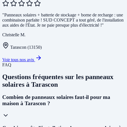
"Panneaux solaires + batterie de stockage + borne de recharge : une
combinaison parfaite ! SUD CONCEPT a tout géré, de l'installation
aux aides de l'État. Je ne paie presque plus d'électricité !"
Christelle M.
Tarascon (13150)
Voir tous nos avis
FAQ
Questions fréquentes sur les panneaux
solaires à Tarascon
Combien de panneaux solaires faut-il pour ma
maison à Tarascon ?
Pour une maison individuelle à Tarascon, nous recommandons en