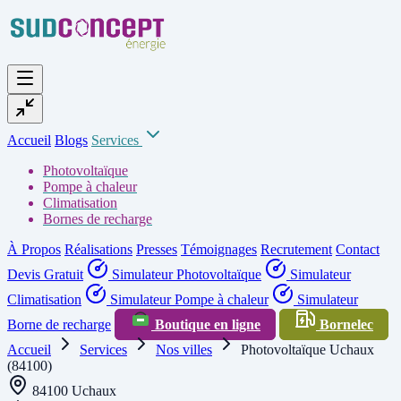
Accueil
Blogs
Services
Photovoltaïque
Pompe à chaleur
Climatisation
Bornes de recharge
À Propos
Réalisations
Presses
Témoignages
Recrutement
Contact
Devis Gratuit
Simulateur Photovoltaïque
Simulateur
Climatisation
Simulateur Pompe à chaleur
Simulateur
Borne de recharge
Boutique en ligne
Bornelec
Accueil
Services
Nos villes
Photovoltaïque Uchaux
(84100)
84100 Uchaux