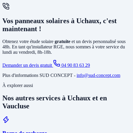
(sans consommer) est également possible. Nous vous conseillons la
solution la plus rentable selon votre profil de consommation.
En général, non. L'installation photovoltaïque nécessite
principalement la pose d'un
onduleur
relié à votre tableau électrique
Vos panneaux solaires à Uchaux, c'est
existant et le tirage de câbles DC depuis la toiture. Si votre tableau
est ancien ou sous-dimensionné, une mise à jour partielle peut être
maintenant !
nécessaire. Notre étude gratuite à Uchaux identifie tous les travaux
annexes avant de vous soumettre le devis final.
Obtenez votre étude solaire
gratuite
et un devis personnalisé sous
48h. En tant qu'installateur RGE, nous sommes à votre service du
lundi au vendredi, 8h-18h.
Demander un devis gratuit
04 90 83 63 29
Plus d'informations SUD CONCEPT -
info@sud-concept.com
À explorer aussi
Nos autres services à Uchaux et en
Vaucluse