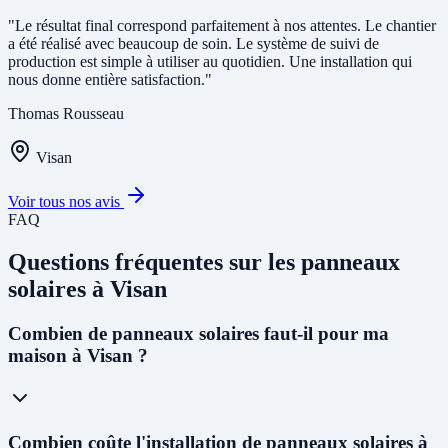
"Le résultat final correspond parfaitement à nos attentes. Le chantier
a été réalisé avec beaucoup de soin. Le système de suivi de
production est simple à utiliser au quotidien. Une installation qui
nous donne entière satisfaction."
Thomas Rousseau
Visan
Voir tous nos avis
FAQ
Questions fréquentes sur les panneaux
solaires à Visan
Combien de panneaux solaires faut-il pour ma
maison à Visan ?
Pour une maison individuelle à Visan, nous recommandons en
Combien coûte l'installation de panneaux solaires à