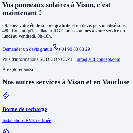
Vos panneaux solaires à Visan, c'est
existant et le tirage de câbles DC depuis la toiture. Si votre tableau
est ancien ou sous-dimensionné, une mise à jour partielle peut être
maintenant !
nécessaire. Notre étude gratuite à Visan identifie tous les travaux
annexes avant de vous soumettre le devis final.
Obtenez votre étude solaire
gratuite
et un devis personnalisé sous
48h. En tant qu'installateur RGE, nous sommes à votre service du
lundi au vendredi, 8h-18h.
Demander un devis gratuit
04 90 83 63 29
Plus d'informations SUD CONCEPT -
info@sud-concept.com
À explorer aussi
Nos autres services à Visan et en Vaucluse
Borne de recharge
Installation IRVE certifiée