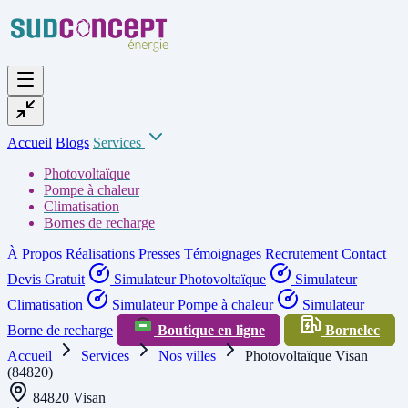
Accueil
Blogs
Services
Photovoltaïque
Pompe à chaleur
Climatisation
Bornes de recharge
À Propos
Réalisations
Presses
Témoignages
Recrutement
Contact
Devis Gratuit
Simulateur Photovoltaïque
Simulateur
Climatisation
Simulateur Pompe à chaleur
Simulateur
Borne de recharge
Boutique en ligne
Bornelec
Accueil
Services
Nos villes
Photovoltaïque Visan
(84820)
84820 Visan