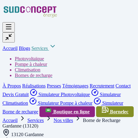
Accueil
Blogs
Services
Photovoltaïque
Pompe à chaleur
Climatisation
Bornes de recharge
À Propos
Réalisations
Presses
Témoignages
Recrutement
Contact
Devis Gratuit
Simulateur Photovoltaïque
Simulateur
Climatisation
Simulateur Pompe à chaleur
Simulateur
Borne de recharge
Boutique en ligne
Bornelec
Accueil
Services
Nos villes
Borne de Recharge
Gardanne (13120)
13120 Gardanne