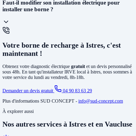
La
prise renforcée (Green'Up)
délivre 3,2kW et permet de
Faut-il modifier son installation électrique pour
recharger un véhicule en 12 à 20h. C'est la solution la plus
installer une borne ?
économique. La
wallbox
(7kW à 22kW) est beaucoup plus rapide
(3 à 8h), dotée de protections électroniques avancées, pilotable via
smartphone, et obligatoire pour certains types de véhicules. C'est la
solution recommandée pour un usage quotidien.
Cela dépend de votre installation existante. Dans la plupart des
maisons d'Istres, il faut au minimum
créer un circuit dédié
depuis
Votre borne de recharge à Istres, c'est
le tableau électrique et poser un disjoncteur différentiel spécifique. Si
votre abonnement est trop faible, il peut être nécessaire d'
augmenter
maintenant !
la puissance souscrite
. Notre diagnostic gratuit identifie tous les
travaux nécessaires avant l'installation.
Obtenez votre diagnostic électrique
gratuit
et un devis personnalisé
sous 48h. En tant qu'installateur IRVE local à Istres, nous sommes à
votre service du lundi au vendredi, 8h-18h.
Demander un devis gratuit
04 90 83 63 29
Plus d'informations SUD CONCEPT -
info@sud-concept.com
À explorer aussi
Nos autres services à Istres et en Vaucluse