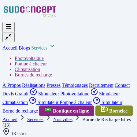
Accueil
Blogs
Services
Photovoltaïque
Pompe à chaleur
Climatisation
Bornes de recharge
À Propos
Réalisations
Presses
Témoignages
Recrutement
Contact
Devis Gratuit
Simulateur Photovoltaïque
Simulateur
Climatisation
Simulateur Pompe à chaleur
Simulateur
Borne de recharge
Boutique en ligne
Bornelec
Accueil
Services
Nos villes
Borne de Recharge Istres
(13)
13 Istres