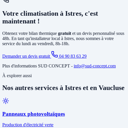
Oui, un
entretien annuel est recommandé
(et obligatoire pour les
une chaudière gaz ou fioul et est éligible à MaPrimeRénov'.
systèmes contenant plus de 2 kg de fluide frigorigène). Nous
Votre climatisation à Istres, c'est
proposons des
contrats de maintenance
à Istres incluant le
nettoyage des filtres, la vérification du circuit frigorifique, le contrôle
maintenant !
des performances et la recharge éventuelle du fluide.
Obtenez votre bilan thermique
gratuit
et un devis personnalisé sous
48h. En tant qu'installateur local à Istres, nous sommes à votre
service du lundi au vendredi, 8h-18h.
Demander un devis gratuit
04 90 83 63 29
Plus d'informations SUD CONCEPT -
info@sud-concept.com
À explorer aussi
Nos autres services à Istres et en Vaucluse
Panneaux photovoltaïques
Production d'électricité verte