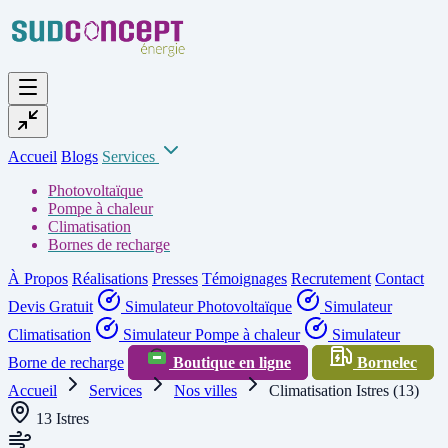
Accueil
Blogs
Services
Photovoltaïque
Pompe à chaleur
Climatisation
Bornes de recharge
À Propos
Réalisations
Presses
Témoignages
Recrutement
Contact
Devis Gratuit
Simulateur Photovoltaïque
Simulateur
Climatisation
Simulateur Pompe à chaleur
Simulateur
Borne de recharge
Boutique en ligne
Bornelec
Accueil
Services
Nos villes
Climatisation Istres (13)
13 Istres