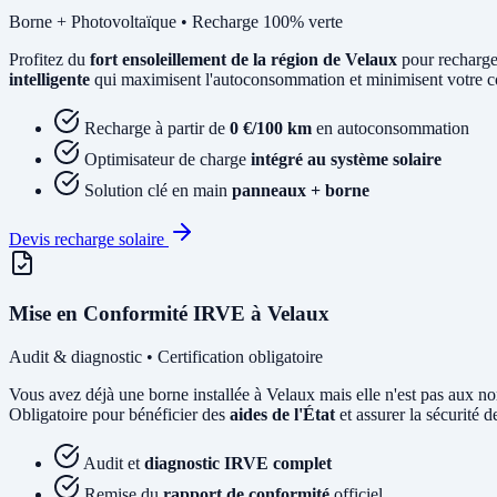
Borne + Photovoltaïque • Recharge 100% verte
Profitez du
fort ensoleillement de la région de Velaux
pour recharge
intelligente
qui maximisent l'autoconsommation et minimisent votre coû
Recharge à partir de
0 €/100 km
en autoconsommation
Optimisateur de charge
intégré au système solaire
Solution clé en main
panneaux + borne
Devis recharge solaire
Mise en Conformité IRVE à Velaux
Audit & diagnostic • Certification obligatoire
Vous avez déjà une borne installée à Velaux mais elle n'est pas au
Obligatoire pour bénéficier des
aides de l'État
et assurer la sécurité de
Audit et
diagnostic IRVE complet
Remise du
rapport de conformité
officiel