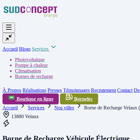
Accueil
Blogs
Services
Photovoltaïque
Pompe à chaleur
Climatisation
Bornes de recharge
À Propos
Réalisations
Presses
Témoignages
Recrutement
Contact
Dev
Boutique en ligne
Bornelec
Accueil
Services
Nos villes
Borne de Recharge Velaux 
13880 Velaux
Borne de Recharge Véhicule Électrique