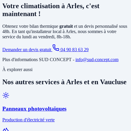
systèmes contenant plus de 2 kg de fluide frigorigène). Nous
Votre climatisation à Arles, c'est
proposons des
contrats de maintenance
à Arles incluant le
nettoyage des filtres, la vérification du circuit frigorifique, le contrôle
maintenant !
des performances et la recharge éventuelle du fluide.
Obtenez votre bilan thermique
gratuit
et un devis personnalisé sous
48h. En tant qu'installateur local à Arles, nous sommes à votre
service du lundi au vendredi, 8h-18h.
Demander un devis gratuit
04 90 83 63 29
Plus d'informations SUD CONCEPT -
info@sud-concept.com
À explorer aussi
Nos autres services à Arles et en Vaucluse
Panneaux photovoltaïques
Production d'électricité verte