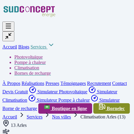
Accueil
Blogs
Services
Photovoltaïque
Pompe à chaleur
Climatisation
Bornes de recharge
À Propos
Réalisations
Presses
Témoignages
Recrutement
Contact
Devis Gratuit
Simulateur Photovoltaïque
Simulateur
Climatisation
Simulateur Pompe à chaleur
Simulateur
Borne de recharge
Boutique en ligne
Bornelec
Accueil
Services
Nos villes
Climatisation Arles (13)
13 Arles