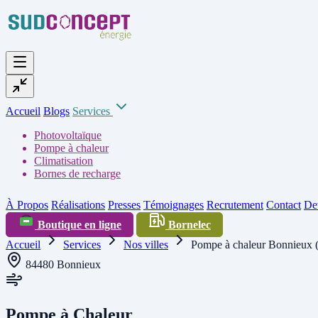
Accueil
Blogs
Services
Photovoltaïque
Pompe à chaleur
Climatisation
Bornes de recharge
À Propos
Réalisations
Presses
Témoignages
Recrutement
Contact
Dev
Boutique en ligne
Bornelec
Accueil
Services
Nos villes
Pompe à chaleur Bonnieux 
84480 Bonnieux
Pompe à Chaleur