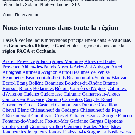
référentiel : Solaire Photovoltaïque - SPV
Zone d'intervention
Nous intervenons dans toute la région
Basés à Vedène, nous intervenons principalement dans le
Vaucluse
,
les
Bouches-du-Rhône
, le
Gard
et plus largement dans toute la
région PACA
et
Occitanie
.
Aix-en-Provence
Allauch
Alpes-Maritimes
Alpes-de-Haute-
Provence
Althen-des-Paluds
Ansouis
Arles
Apt
Aubagne
Aurel
Aubignan
Auribeau
Avignon
Auriol
Beaumes-de-Venise
Beaumettes
Beaumont-de-Pertuis
Beaumont-du-Ventoux
Blauvac
Berre-l'Étang
Bollène
Bonnieux
Bouches-du-Rhône
Brantes
Buisson
Buoux
Bédarrides
Bédoin
Cabrières-d'Aigues
Cabrières-
d'Avignon
Cadenet
Caderousse
Cairanne
Camaret-sur-Aigues
Carnoux-en-Provence
Caromb
Carpentras
Carry-le-Rouet
Caseneuve
Cassis
Castellet
Caumont-sur-Durance
Cavaillon
Cheval-Blanc
Châteauneuf-de-Gadagne
Châteauneuf-du-Pape
Châteaurenard
Courthézon
Crestet
Entraigues-sur-la-Sorgue
Faucon
Fontaine-de-Vaucluse
Fos-sur-Mer
Gardanne
Gargas
Gigondas
Gordes
Goult
Grambois
Grillon
Gémenos
Hautes-Alpes
Istres
Jonquerettes
Jonquières
Joucas
L'Isle-sur-la-Sorgue
La Bastide-des-