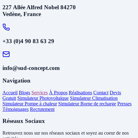
227 Allée Alfred Nobel 84270
Vedène, France
+33 (0)4 90 83 63 29
info@sud-concept.com
Navigation
Accueil
Blogs
Services
À Propos
Réalisations
Contact
Devis
Gratuit
Simulateur Photovoltaïque
Simulateur Climatisation
Simulateur Pompe à chaleur
Simulateur Borne de recharge
Presses
Témoignages
Recrutement
Réseaux Sociaux
Retrouvez nous sur nos réseaux sociaux et soyez au coeur de nos