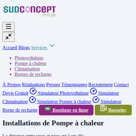
Accueil
Blogs
Services
Photovoltaïque
Pompe à chaleur
Climatisation
Bornes de recharge
À Propos
Réalisations
Presses
Témoignages
Recrutement
Contact
Devis Gratuit
Simulateur Photovoltaïque
Simulateur
Climatisation
Simulateur Pompe à chaleur
Simulateur
Borne de recharge
Boutique en ligne
Bornelec
Installations de Pompe à chaleur
La distance entre vous et nous est à un clic.