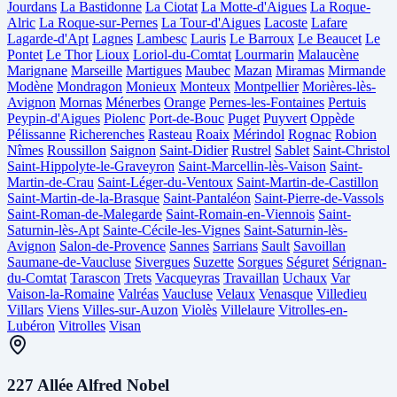
Jourdans
La Bastidonne
La Ciotat
La Motte-d'Aigues
La Roque-
Alric
La Roque-sur-Pernes
La Tour-d'Aigues
Lacoste
Lafare
Lagarde-d'Apt
Lagnes
Lambesc
Lauris
Le Barroux
Le Beaucet
Le
Pontet
Le Thor
Lioux
Loriol-du-Comtat
Lourmarin
Malaucène
Marignane
Marseille
Martigues
Maubec
Mazan
Miramas
Mirmande
Modène
Mondragon
Monieux
Monteux
Montpellier
Morières-lès-
Avignon
Mornas
Ménerbes
Orange
Pernes-les-Fontaines
Pertuis
Peypin-d'Aigues
Piolenc
Port-de-Bouc
Puget
Puyvert
Oppède
Pélissanne
Richerenches
Rasteau
Roaix
Mérindol
Rognac
Robion
Nîmes
Roussillon
Saignon
Saint-Didier
Rustrel
Sablet
Saint-Christol
Saint-Hippolyte-le-Graveyron
Saint-Marcellin-lès-Vaison
Saint-
Martin-de-Crau
Saint-Léger-du-Ventoux
Saint-Martin-de-Castillon
Saint-Martin-de-la-Brasque
Saint-Pantaléon
Saint-Pierre-de-Vassols
Saint-Roman-de-Malegarde
Saint-Romain-en-Viennois
Saint-
Saturnin-lès-Apt
Sainte-Cécile-les-Vignes
Saint-Saturnin-lès-
Avignon
Salon-de-Provence
Sannes
Sarrians
Sault
Savoillan
Saumane-de-Vaucluse
Sivergues
Suzette
Sorgues
Séguret
Sérignan-
du-Comtat
Tarascon
Trets
Vacqueyras
Travaillan
Uchaux
Var
Vaison-la-Romaine
Valréas
Vaucluse
Velaux
Venasque
Villedieu
Villars
Viens
Villes-sur-Auzon
Violès
Villelaure
Vitrolles-en-
Lubéron
Vitrolles
Visan
227 Allée Alfred Nobel