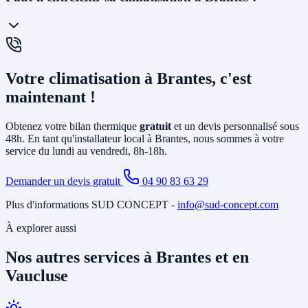
chaud ou froid via des unités murales. Elle est idéale pour le
chauffage et la climatisation. La
PAC air-eau
chauffe l'eau d'un
circuit de chauffage (radiateurs ou plancher chauffant) et peut aussi
produire votre eau chaude sanitaire. Elle remplace avantageusement
Oui, un
entretien annuel est recommandé
(et obligatoire pour les
une chaudière gaz ou fioul et est éligible à MaPrimeRénov'.
systèmes contenant plus de 2 kg de fluide frigorigène). Nous
Votre climatisation à Brantes, c'est
proposons des
contrats de maintenance
à Brantes incluant le
nettoyage des filtres, la vérification du circuit frigorifique, le contrôle
maintenant !
des performances et la recharge éventuelle du fluide.
Obtenez votre bilan thermique
gratuit
et un devis personnalisé sous
48h. En tant qu'installateur local à Brantes, nous sommes à votre
service du lundi au vendredi, 8h-18h.
Demander un devis gratuit
04 90 83 63 29
Plus d'informations SUD CONCEPT -
info@sud-concept.com
À explorer aussi
Nos autres services à Brantes et en
Vaucluse