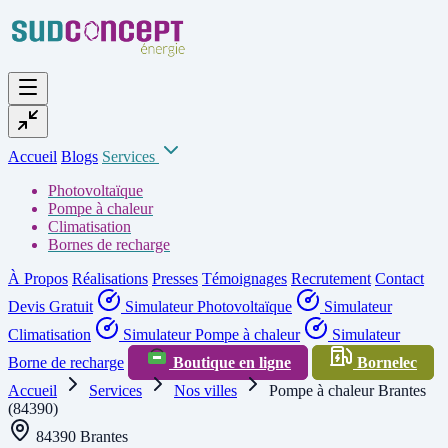
Accueil
Blogs
Services
Photovoltaïque
Pompe à chaleur
Climatisation
Bornes de recharge
À Propos
Réalisations
Presses
Témoignages
Recrutement
Contact
Devis Gratuit
Simulateur Photovoltaïque
Simulateur
Climatisation
Simulateur Pompe à chaleur
Simulateur
Borne de recharge
Boutique en ligne
Bornelec
Accueil
Services
Nos villes
Pompe à chaleur Brantes
(84390)
84390 Brantes