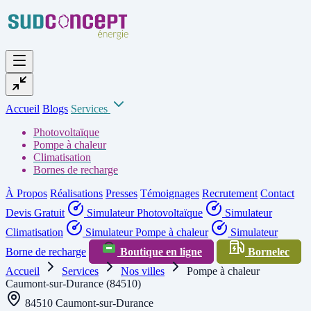
Accueil
Blogs
Services
Photovoltaïque
Pompe à chaleur
Climatisation
Bornes de recharge
À Propos
Réalisations
Presses
Témoignages
Recrutement
Contact
Devis Gratuit
Simulateur Photovoltaïque
Simulateur
Climatisation
Simulateur Pompe à chaleur
Simulateur
Borne de recharge
Boutique en ligne
Bornelec
Accueil
Services
Nos villes
Pompe à chaleur
Caumont-sur-Durance (84510)
84510 Caumont-sur-Durance