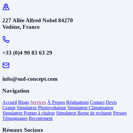
227 Allée Alfred Nobel 84270
Vedène, France
+33 (0)4 90 83 63 29
info@sud-concept.com
Navigation
Accueil
Blogs
Services
À Propos
Réalisations
Contact
Devis
Gratuit
Simulateur Photovoltaïque
Simulateur Climatisation
Simulateur Pompe à chaleur
Simulateur Borne de recharge
Presses
Témoignages
Recrutement
Réseaux Sociaux