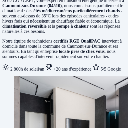
SUD CONCEPT, votre expert en transition énergétique intervient à
Caumont-sur-Durance (84510)
, nous connaissons parfaitement le
climat local : des
étés méditerranéens particulièrement chauds
-
souvent au-dessus de 35°C lors des épisodes caniculaires - et des
hivers frais qui nécessitent un chauffage fiable et économique. La
climatisation réversible
et la
pompe à chaleur
sont les réponses
naturelles à ces besoins.
Notre équipe de techniciens
certifiés RGE QualiPAC
intervient à
domicile dans toute la commune de Caumont-sur-Durance et ses
alentours. En tant qu'entreprise
locale près de chez vous
, nous
sommes capables d'intervenir rapidement sur votre chantier.
2 800h de soleil/an
+20 ans d'expérience
5/5 Google