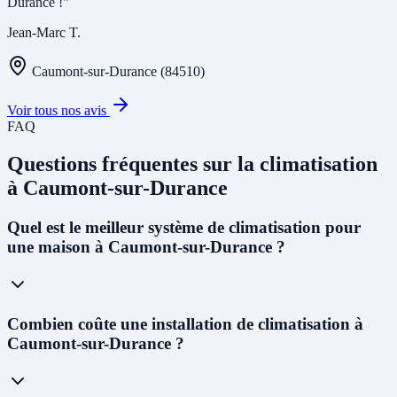
Durance !"
Jean-Marc T.
Caumont-sur-Durance (84510)
Voir tous nos avis
FAQ
Questions fréquentes sur la climatisation
à Caumont-sur-Durance
Quel est le meilleur système de climatisation pour
une maison à Caumont-sur-Durance ?
À Caumont-sur-Durance, avec le
climat méditerranéen et les étés
Combien coûte une installation de climatisation à
chauds
(dépassant souvent 35°C), nous recommandons une
PAC
Caumont-sur-Durance ?
air-air réversible multi-split
pour les maisons individuelles. Elle
permet à la fois de climatiser en été et de chauffer en hiver de façon
économique. Pour remplacer une chaudière gaz ou fioul, la
PAC