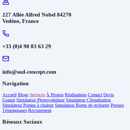
227 Allée Alfred Nobel 84270
Vedène, France
+33 (0)4 90 83 63 29
info@sud-concept.com
Navigation
Accueil
Blogs
Services
À Propos
Réalisations
Contact
Devis
Gratuit
Simulateur Photovoltaïque
Simulateur Climatisation
Simulateur Pompe à chaleur
Simulateur Borne de recharge
Presses
Témoignages
Recrutement
Réseaux Sociaux