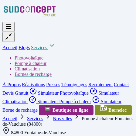
Accueil
Blogs
Services
Photovoltaïque
Pompe à chaleur
Climatisation
Bornes de recharge
À Propos
Réalisations
Presses
Témoignages
Recrutement
Contact
Devis Gratuit
Simulateur Photovoltaïque
Simulateur
Climatisation
Simulateur Pompe à chaleur
Simulateur
Borne de recharge
Boutique en ligne
Bornelec
Accueil
Services
Nos villes
Pompe à chaleur Fontaine-
de-Vaucluse (84800)
84800 Fontaine-de-Vaucluse