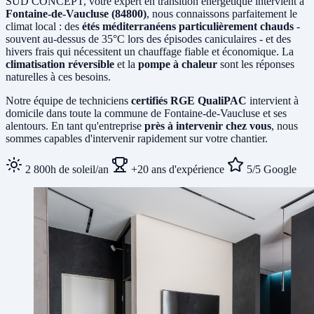
SUD CONCEPT, votre expert en transition énergétique intervient à
Fontaine-de-Vaucluse (84800)
, nous connaissons parfaitement le
climat local : des
étés méditerranéens particulièrement chauds
-
souvent au-dessus de 35°C lors des épisodes caniculaires - et des
hivers frais qui nécessitent un chauffage fiable et économique. La
climatisation réversible
et la
pompe à chaleur
sont les réponses
naturelles à ces besoins.
Notre équipe de techniciens
certifiés RGE QualiPAC
intervient à
domicile dans toute la commune de Fontaine-de-Vaucluse et ses
alentours. En tant qu'entreprise
près à intervenir chez vous
, nous
sommes capables d'intervenir rapidement sur votre chantier.
2 800h de soleil/an
+20 ans d'expérience
5/5 Google