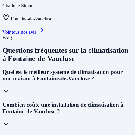
Charlotte Simon
Fontaine-de-Vaucluse
Voir tous nos avis
FAQ
Questions fréquentes sur la climatisation
à Fontaine-de-Vaucluse
Quel est le meilleur système de climatisation pour
une maison à Fontaine-de-Vaucluse ?
À Fontaine-de-Vaucluse, avec le
climat méditerranéen et les étés
Combien coûte une installation de climatisation à
chauds
(dépassant souvent 35°C), nous recommandons une
PAC
Fontaine-de-Vaucluse ?
air-air réversible multi-split
pour les maisons individuelles. Elle
permet à la fois de climatiser en été et de chauffer en hiver de façon
économique. Pour remplacer une chaudière gaz ou fioul, la
PAC
air-eau
est la solution idéale et la plus aidée financièrement.