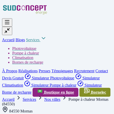
Accueil
Blogs
Services
Photovoltaïque
Pompe à chaleur
Climatisation
Bornes de recharge
À Propos
Réalisations
Presses
Témoignages
Recrutement
Contact
Devis Gratuit
Simulateur Photovoltaïque
Simulateur
Climatisation
Simulateur Pompe à chaleur
Simulateur
Borne de recharge
Boutique en ligne
Bornelec
Accueil
Services
Nos villes
Pompe à chaleur Mornas
(84550)
84550 Mornas