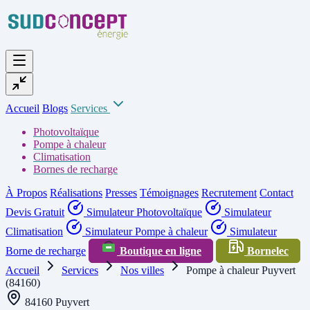
Accueil
Blogs
Services
Photovoltaïque
Pompe à chaleur
Climatisation
Bornes de recharge
À Propos
Réalisations
Presses
Témoignages
Recrutement
Contact
Devis Gratuit
Simulateur Photovoltaïque
Simulateur
Climatisation
Simulateur Pompe à chaleur
Simulateur
Borne de recharge
Boutique en ligne
Bornelec
Accueil
Services
Nos villes
Pompe à chaleur Puyvert
(84160)
84160 Puyvert