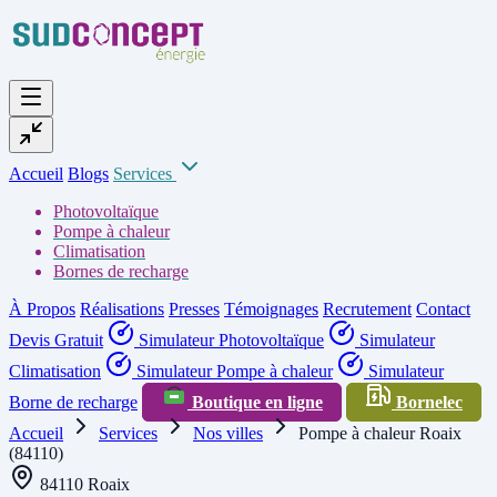
Accueil
Blogs
Services
Photovoltaïque
Pompe à chaleur
Climatisation
Bornes de recharge
À Propos
Réalisations
Presses
Témoignages
Recrutement
Contact
Devis Gratuit
Simulateur Photovoltaïque
Simulateur
Climatisation
Simulateur Pompe à chaleur
Simulateur
Borne de recharge
Boutique en ligne
Bornelec
Accueil
Services
Nos villes
Pompe à chaleur Roaix
(84110)
84110 Roaix