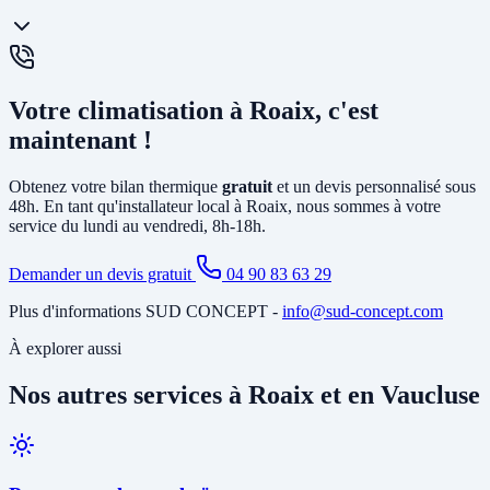
chauffage et la climatisation. La
PAC air-eau
chauffe l'eau d'un
circuit de chauffage (radiateurs ou plancher chauffant) et peut aussi
produire votre eau chaude sanitaire. Elle remplace avantageusement
Oui, un
entretien annuel est recommandé
(et obligatoire pour les
une chaudière gaz ou fioul et est éligible à MaPrimeRénov'.
systèmes contenant plus de 2 kg de fluide frigorigène). Nous
Votre climatisation à Roaix, c'est
proposons des
contrats de maintenance
à Roaix incluant le
nettoyage des filtres, la vérification du circuit frigorifique, le contrôle
maintenant !
des performances et la recharge éventuelle du fluide.
Obtenez votre bilan thermique
gratuit
et un devis personnalisé sous
48h. En tant qu'installateur local à Roaix, nous sommes à votre
service du lundi au vendredi, 8h-18h.
Demander un devis gratuit
04 90 83 63 29
Plus d'informations SUD CONCEPT -
info@sud-concept.com
À explorer aussi
Nos autres services à Roaix et en Vaucluse