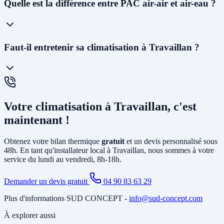
Oui ! Notre
siège social est situé au 227 Allée Alfred Nobel à
Quelle est la différence entre PAC air-air et air-eau ?
Vedène
. Nous pouvons vous proposer une visite technique dans les
48 à 72h
et planifier l'installation généralement dans les 2 à 4
semaines. En cas d'urgence (panne avant l'été), nous faisons notre
maximum pour intervenir rapidement.
La
PAC air-air
(climatisation réversible) souffle directement de l'air
Faut-il entretenir sa climatisation à Travaillan ?
chaud ou froid via des unités murales. Elle est idéale pour le
chauffage et la climatisation. La
PAC air-eau
chauffe l'eau d'un
circuit de chauffage (radiateurs ou plancher chauffant) et peut aussi
produire votre eau chaude sanitaire. Elle remplace avantageusement
Oui, un
entretien annuel est recommandé
(et obligatoire pour les
une chaudière gaz ou fioul et est éligible à MaPrimeRénov'.
systèmes contenant plus de 2 kg de fluide frigorigène). Nous
Votre climatisation à Travaillan, c'est
proposons des
contrats de maintenance
à Travaillan incluant le
nettoyage des filtres, la vérification du circuit frigorifique, le contrôle
maintenant !
des performances et la recharge éventuelle du fluide.
Obtenez votre bilan thermique
gratuit
et un devis personnalisé sous
48h. En tant qu'installateur local à Travaillan, nous sommes à votre
service du lundi au vendredi, 8h-18h.
Demander un devis gratuit
04 90 83 63 29
Plus d'informations SUD CONCEPT -
info@sud-concept.com
À explorer aussi