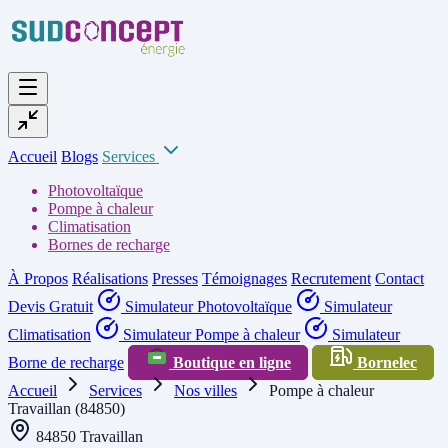
Accueil
Blogs
Services
Photovoltaïque
Pompe à chaleur
Climatisation
Bornes de recharge
À Propos
Réalisations
Presses
Témoignages
Recrutement
Contact
Devis Gratuit
Simulateur Photovoltaïque
Simulateur
Climatisation
Simulateur Pompe à chaleur
Simulateur
Borne de recharge
Boutique en ligne
Bornelec
Accueil
Services
Nos villes
Pompe à chaleur
Travaillan (84850)
84850 Travaillan