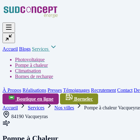
Accueil
Blogs
Services
Photovoltaïque
Pompe à chaleur
Climatisation
Bornes de recharge
À Propos
Réalisations
Presses
Témoignages
Recrutement
Contact
Dev
Boutique en ligne
Bornelec
Accueil
Services
Nos villes
Pompe à chaleur Vacqueyra
84190 Vacqueyras
Pompe à Chaleur