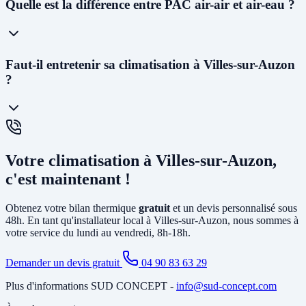
Oui ! Notre
siège social est situé au 227 Allée Alfred Nobel à
Quelle est la différence entre PAC air-air et air-eau ?
Vedène
. Nous pouvons vous proposer une visite technique dans les
48 à 72h
et planifier l'installation généralement dans les 2 à 4
semaines. En cas d'urgence (panne avant l'été), nous faisons notre
maximum pour intervenir rapidement.
La
PAC air-air
(climatisation réversible) souffle directement de l'air
Faut-il entretenir sa climatisation à Villes-sur-Auzon
chaud ou froid via des unités murales. Elle est idéale pour le
?
chauffage et la climatisation. La
PAC air-eau
chauffe l'eau d'un
circuit de chauffage (radiateurs ou plancher chauffant) et peut aussi
produire votre eau chaude sanitaire. Elle remplace avantageusement
une chaudière gaz ou fioul et est éligible à MaPrimeRénov'.
Oui, un
entretien annuel est recommandé
(et obligatoire pour les
systèmes contenant plus de 2 kg de fluide frigorigène). Nous
Votre climatisation à Villes-sur-Auzon,
proposons des
contrats de maintenance
à Villes-sur-Auzon
incluant le nettoyage des filtres, la vérification du circuit frigorifique,
c'est maintenant !
le contrôle des performances et la recharge éventuelle du fluide.
Obtenez votre bilan thermique
gratuit
et un devis personnalisé sous
48h. En tant qu'installateur local à Villes-sur-Auzon, nous sommes à
votre service du lundi au vendredi, 8h-18h.
Demander un devis gratuit
04 90 83 63 29
Plus d'informations SUD CONCEPT -
info@sud-concept.com