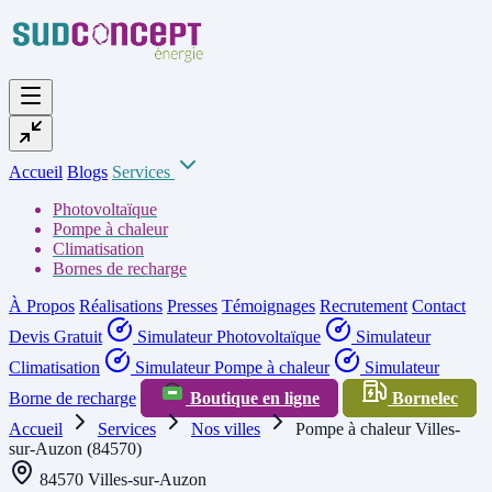
Accueil
Blogs
Services
Photovoltaïque
Pompe à chaleur
Climatisation
Bornes de recharge
À Propos
Réalisations
Presses
Témoignages
Recrutement
Contact
Devis Gratuit
Simulateur Photovoltaïque
Simulateur
Climatisation
Simulateur Pompe à chaleur
Simulateur
Borne de recharge
Boutique en ligne
Bornelec
Accueil
Services
Nos villes
Pompe à chaleur Villes-
sur-Auzon (84570)
84570 Villes-sur-Auzon