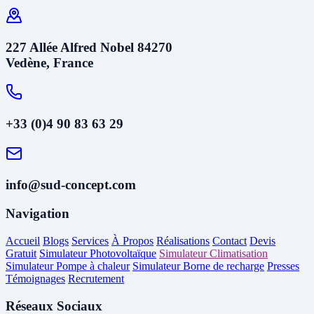
227 Allée Alfred Nobel 84270
Vedène, France
+33 (0)4 90 83 63 29
info@sud-concept.com
Navigation
Accueil
Blogs
Services
À Propos
Réalisations
Contact
Devis
Gratuit
Simulateur Photovoltaïque
Simulateur Climatisation
Simulateur Pompe à chaleur
Simulateur Borne de recharge
Presses
Témoignages
Recrutement
Réseaux Sociaux