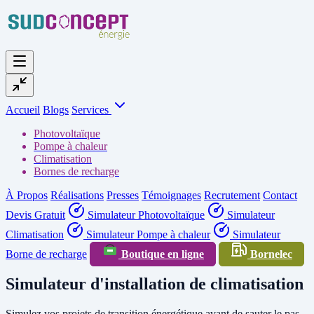
Accueil
Blogs
Services
Photovoltaïque
Pompe à chaleur
Climatisation
Bornes de recharge
À Propos
Réalisations
Presses
Témoignages
Recrutement
Contact
Devis Gratuit
Simulateur Photovoltaïque
Simulateur
Climatisation
Simulateur Pompe à chaleur
Simulateur
Borne de recharge
Boutique en ligne
Bornelec
Simulateur d'installation de climatisation
Simulez vos projets de transition énergétique avant de sauter le pas.