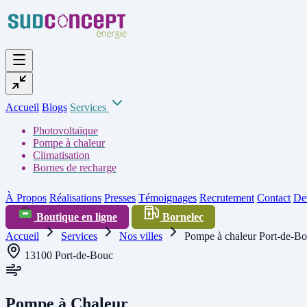
Accueil
Blogs
Services
Photovoltaïque
Pompe à chaleur
Climatisation
Bornes de recharge
À Propos
Réalisations
Presses
Témoignages
Recrutement
Contact
Dev
Boutique en ligne
Bornelec
Accueil
Services
Nos villes
Pompe à chaleur Port-de-B
13100 Port-de-Bouc
Pompe à Chaleur