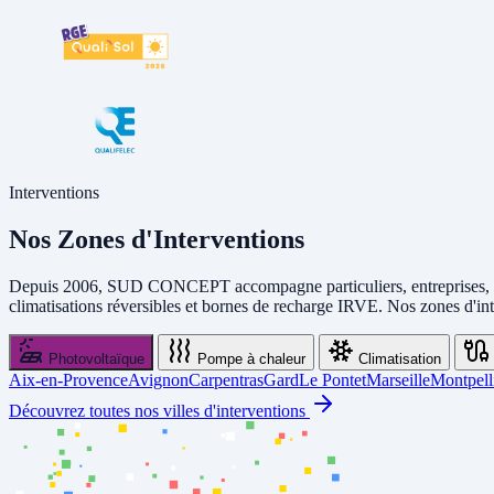
Interventions
Nos Zones d'Interventions
Depuis 2006, SUD CONCEPT accompagne particuliers, entreprises, comme
climatisations réversibles et bornes de recharge IRVE. Nos zones d'inter
Photovoltaïque
Pompe à chaleur
Climatisation
Aix-en-Provence
Avignon
Carpentras
Gard
Le Pontet
Marseille
Montpell
Découvrez toutes nos villes d'interventions