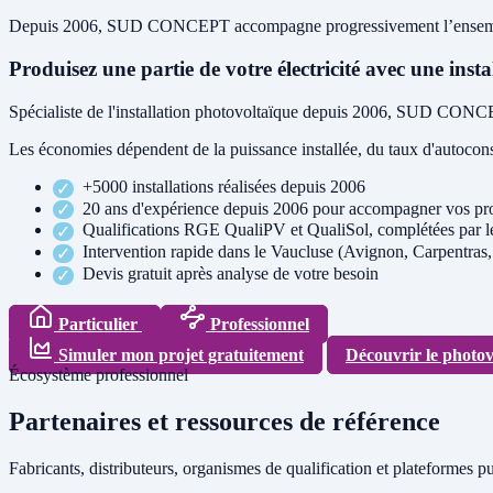
Depuis 2006, SUD CONCEPT accompagne progressivement l’ensemble des
Produisez une partie de votre électricité avec une ins
Spécialiste de l'
installation photovoltaïque
depuis
2006
, SUD CONCEPT é
Les économies dépendent de la puissance installée, du taux d'autoconso
+5000 installations réalisées depuis 2006
20 ans d'expérience depuis 2006 pour accompagner vos proj
Qualifications RGE QualiPV et QualiSol, complétées par les
Intervention rapide dans le Vaucluse (Avignon, Carpentras,
Devis gratuit après analyse de votre besoin
Particulier
Professionnel
Simuler mon projet gratuitement
Découvrir le photo
Écosystème professionnel
Partenaires et ressources de référence
Fabricants, distributeurs, organismes de qualification et plateformes pub