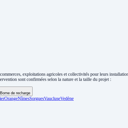
rces, exploitations agricoles et collectivités pour leurs installation
vention sont confirmées selon la nature et la taille du projet :
Borne de recharge
ier
Orange
Nîmes
Sorgues
Vaucluse
Vedène