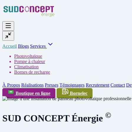
Accueil
Blogs
Services
Photovoltaïque
Pompe à chaleur
Climatisation
Bornes de recharge
À Propos
Réalisations
Presses
Témoignages
Recrutement
Contact
Dev
Boutique en ligne
Bornelec
©
SUD
CONCEPT
Énergie